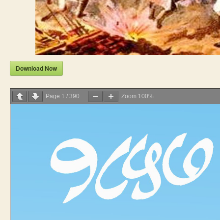
Download Now
Page
1
/
390
Zoom
100%