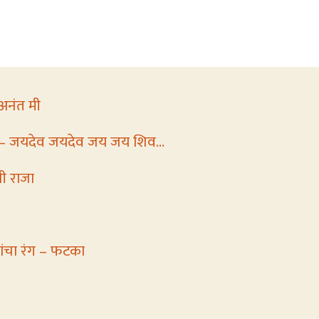
अनंत मी
ती – जयदेव जयदेव जय जय शिव…
जी राजा
ांचा रंग – फटका