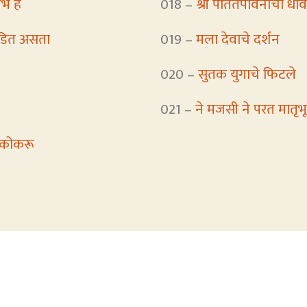
भ हे
018 –
श्री पतितपावनाचा धाव
ोडित असता
019 –
मला देवाचे दर्शन
020 –
सुतक युगाचे फिटले
021 –
ने मजसी ने परत मातृभ
 कोकरू