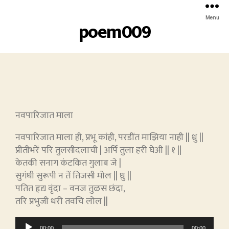
Menu
poem009
नवपारिजात माला
नवपारिजात माला ही, प्रभू कांही, परडींत माझिया नाही || ध्रु ||
प्रीतीभरें परि तुलसीदलाची | अर्पि तुला हरी घेअी || १ ||
केतकी सनाग कंटकित गुलाब जे |
सुगंधी सुरूपी न तें तिजसी मोल || ध्रु ||
पतित हृद्य वृंदा – वनज तुळस छंदा,
तरि प्रभुजी धरी तवचि लोल ||
A
00:00
00:00