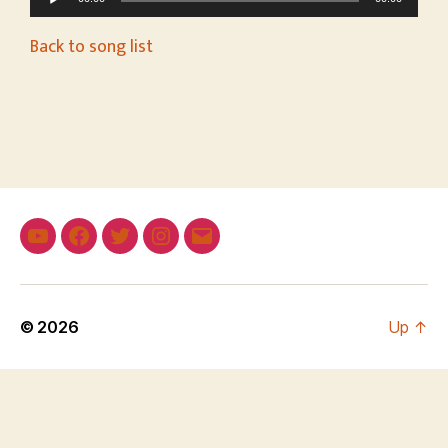
u
d
Back to song list
i
o
P
l
a
y
e
r
© 2026
Up
↑