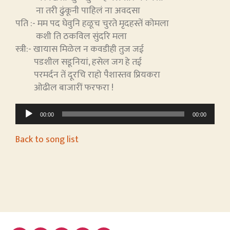
ना तरी ढुंकूनी पाहिलं ना अवदसा
पति :- मम पद घेवुनि हळूच चुरते मृदहस्तें कोमला
कशी ति ठकविल सुंदरि मला
स्त्री:- खायास मिळेल न कवडीही तुज जई
पडशील सडूनियां, हसेल जग हे तई
परमर्दन तें दूरचि राहो पैशास्तव प्रियकरा
ओढील बाजारीं फरफरा !
A
00:00
00:00
u
d
Back to song list
i
o
P
l
a
y
e